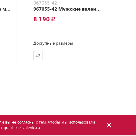
967055-42
9570
967050-45 Укороченные мужские валенки в стиле угги
967055-42 Мужские валенки в брутальном стиле
8 190
7 7
a
Доступные размеры
Досту
42
42
ли вы не согласны с тем, чтобы мы использовали
йт
guslitskie-valenki.ru