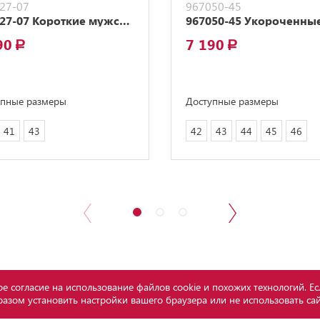
27-07
967050-45
957027-07 Короткие мужские валенки Гран-при коричневый
90
7 190
a
a
упные размеры
Доступные размеры
41
43
42
43
44
45
46
е согласие на использование файлов cookie и похожих технологий. Ес
азом установить настройки вашего браузера или не использовать са