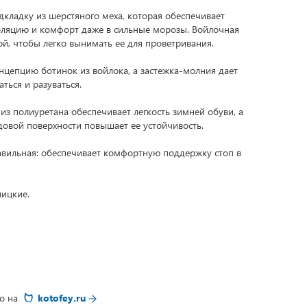
кладку из шерстяного меха, которая обеспечивает
ляцию и комфорт даже в сильные морозы. Войлочная
ой, чтобы легко вынимать ее для проветривания.
цепцию ботинок из войлока, а застежка-молния дает
ться и разуваться.
з полиуретана обеспечивает легкость зимней обуви, а
довой поверхности повышает ее устойчивость.
вильная: обеспечивает комфортную поддержку стоп в
лицкие.
но на
kotofey.ru