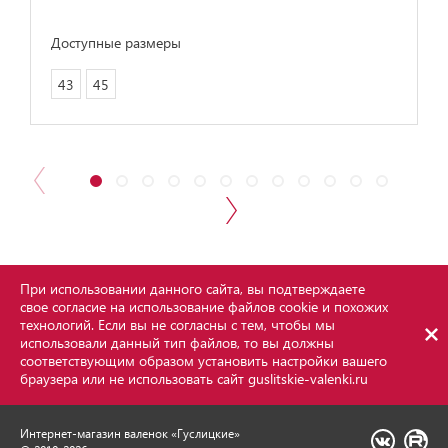
Доступные размеры
43
45
При использовании данного сайта, вы подтверждаете
свое согласие на использование файлов cookie и похожих
технологий. Если вы не согласны с тем, чтобы мы
использовали данный тип файлов, то вы должны
соответствующим образом установить настройки вашего
браузера или не использовать сайт
guslitskie-valenki.ru
Интернет-магазин валенок «Гуслицкие»