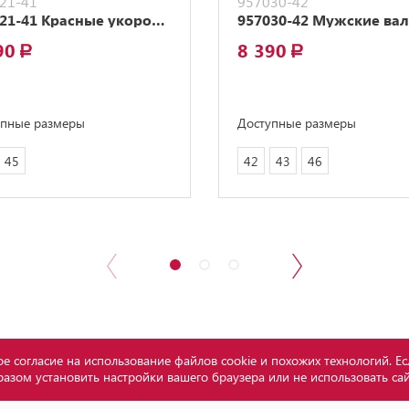
21-41
957030-42
957021-41 Красные укороченные валенки
90
8 390
a
a
упные размеры
Доступные размеры
45
42
43
46
е согласие на использование файлов cookie и похожих технологий. Ес
азом установить настройки вашего браузера или не использовать са