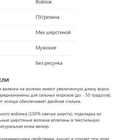
Войлок
ПУ/резина
Мех шерстяной
Мужские
Без рисунка
ЕЛИ
 валенки на молнии имеют увеличенную длину ворса
редназначены для сильных морозов (до - 50 градусов).
 холода обеспечивает двойная стелька.
ьного войлока (100% овечья шерсть), подкладка из
льные шерстяные волокна вплетены в текстильную
 натуральная кожа-велюр.
тталкивающими свойствами, дышит и создаёт при этом