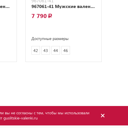
967061-41
9570
957030-42 Мужские валенки-ботинки на шнурках черный
967061-41 Мужские валенки с меховой подкладкой
7 790
6 8
a
Доступные размеры
Досту
42
43
44
46
41
ли вы не согласны с тем, чтобы мы использовали
йт
guslitskie-valenki.ru