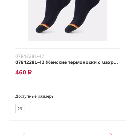
07842281-42
07842281-42 Женские термоноски с махрой MF черный
460
a
Доступные размеры
23