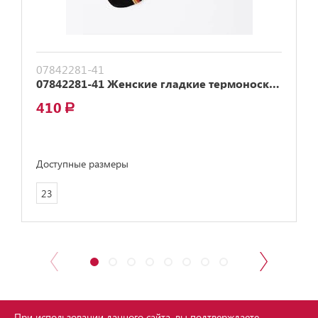
07842281-41
07842281-41 Женские гладкие термоноски MF черный
410
a
Доступные размеры
23
При использовании данного сайта, вы подтверждаете