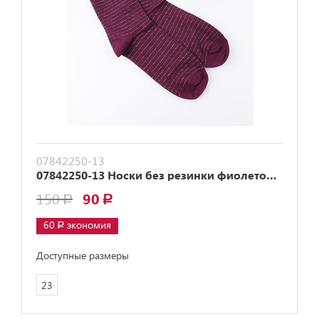
07842250-13
07842250-13 Носки без резинки фиолетовые
150
90
a
a
60
экономия
Доступные размеры
23